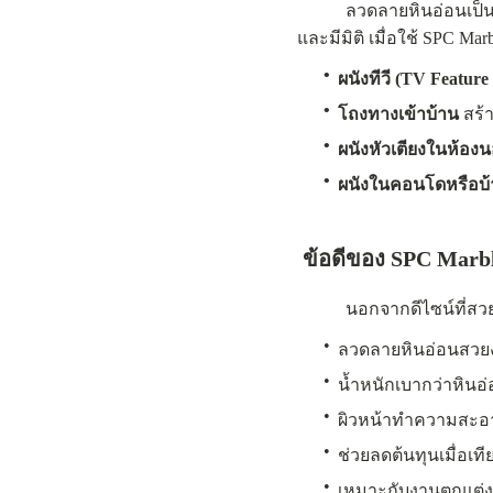
ลวดลายหินอ่อนเป็นองค์
และมีมิติ เมื่อใช้ SPC Marb
•
ผนังทีวี (TV Feature
•
โถงทางเข้าบ้าน
สร้า
•
ผนังหัวเตียงในห้อง
•
ผนังในคอนโดหรือบ้
ข้อดีของ SPC Marbl
นอกจากดีไซน์ที่สวยงามแล
•
ลวดลายหินอ่อนสวยง
•
น้ำหนักเบากว่าหินอ่อ
•
ผิวหน้าทำความสะอา
•
ช่วยลดต้นทุนเมื่อเท
•
เหมาะกับงานตกแต่ง