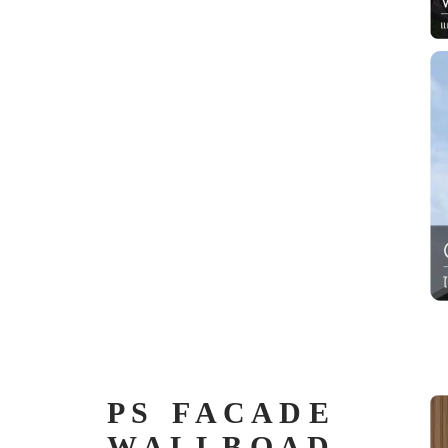
P S F A C A D E
W A L L B O A D