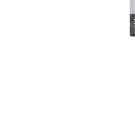
ไม้เทียม ASA ไม้เทียมASA ไม้ฝา ก
พื้นไม้เทียม WPC พื้นไม้สำเร็จรูป
กระเบื้องยาง ราคา กระเบื้องยางปูพ
ลายไม้ พื้นไวนิลลายไม้ แบบกระเบื้อง
ไวนิล พื้นไม้เทียม wpc decking ไม้
ระแนง ระแนง ไม้เทียม ไม้พื้นเทียม ร
ระแนง ปูพื้น พื้นไม้ ระแนงไม้เท