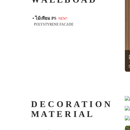
• ไม้เทียม PS
NEW!
POLYSTYRENE FACADE
D E C O R A T I O N
M A T E R I A L