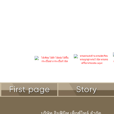
Clay Material แผ่นดินเหนียว ดัดแป
สัตหีบ สาขาพัทยา ปั้ม ปตท. แยก
INFINITE FLOOR
SIAM CARPET
บริษัท อินฟินิท เท็กซ์ไทล์ จำกัด