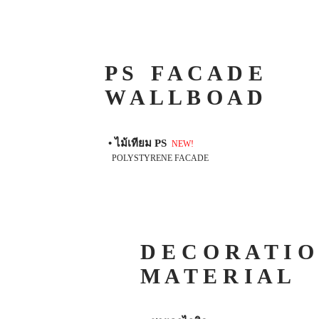
P S F A C A D E
W A L L B O A D
• ไม้เทียม PS
NEW!
POLYSTYRENE FACADE
D E C O R A T I O
M A T E R I A L